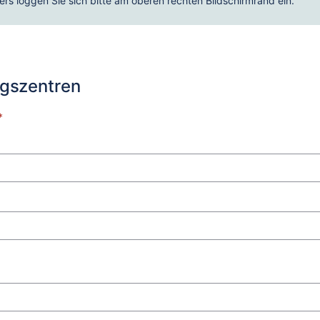
rs loggen Sie sich bitte am oberen rechten Bildschirmrand ein.
ngszentren
*