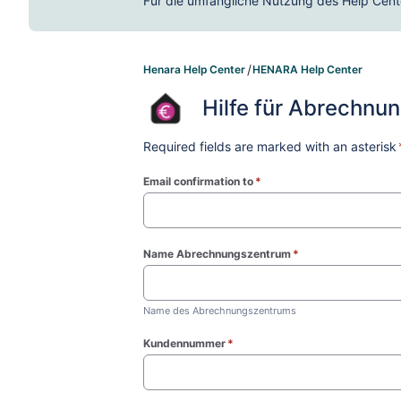
Für die umfängliche Nutzung des Help Cente
Henara Help Center
HENARA Help Center
Hilfe für Abrechnu
Required fields are marked with an asterisk
Email confirmation to
*
(required)
Name Abrechnungszentrum
*
(required)
Name des Abrechnungszentrums
Kundennummer
*
(required)